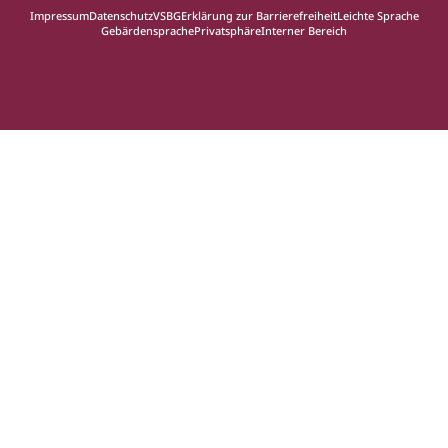
Impressum
Datenschutz
VSBG
Erklärung zur Barrierefreiheit
Leichte Sprache
Gebärdensprache
Privatsphäre
Interner Bereich