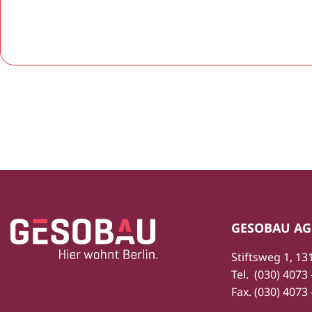
Zur Startseite
Fußbereich
GESOBAU AG
Stiftsweg 1, 13
Tel.
(030) 4073 
Fax.
(030) 4073 