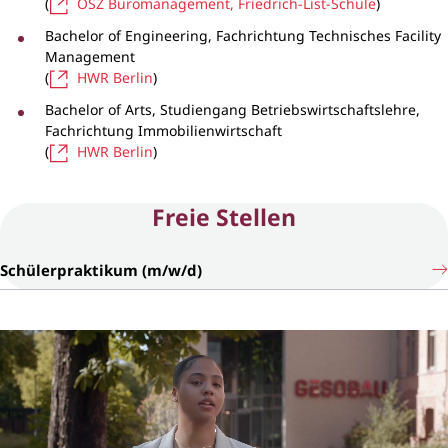
(
OSZ Büromanagement, Friedrich-List-Schule
)
Bachelor of Engineering, Fachrichtung Technisches Facility
Management
(
HWR Berlin
)
Bachelor of Arts, Studiengang Betriebswirtschaftslehre,
Fachrichtung Immobilienwirtschaft
(
HWR Berlin
)
Freie Stellen
Schülerpraktikum (m/w/d)