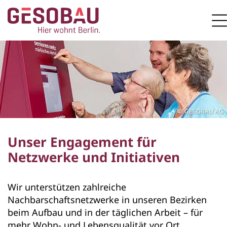
Zur Startseite
M
ZUM HAUPTINHALT SPRINGEN
GESOBAU AG
Unser Engagement für
Netzwerke und Initiativen
Wir unterstützen zahlreiche
Nachbarschaftsnetzwerke in unseren Bezirken
beim Aufbau und in der täglichen Arbeit – für
mehr Wohn- und Lebensqualität vor Ort.