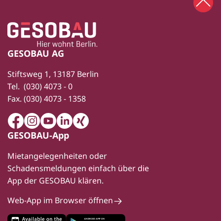
Zum 
Zur Startseite
Fußbereich
GESOBAU AG
Stiftsweg 1, 13187 Berlin
Tel.
(030) 4073 - 0
Fax.
(030) 4073 - 1358
Facebook
Instagram
Youtube
LinkedIn
Xing
GESOBAU-App
Mietangelegenheiten oder
Schadensmeldungen einfach über die
App der GESOBAU klären.
Web-App im Browser öffnen