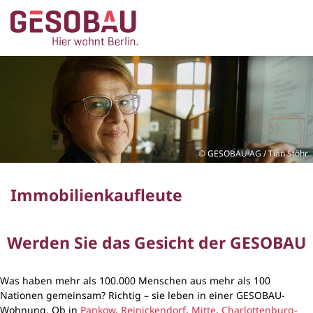
Zur Startseite
ZUM HAUPTINHALT SPRINGEN
GESOBAU AG / Tian Stöhr
Immobilienkaufleute
Werden Sie das Gesicht der GESOBAU
Was haben mehr als 100.000 Menschen aus mehr als 100
Nationen gemeinsam? Richtig – sie leben in einer GESOBAU-
Wohnung. Ob in
Pankow
,
Reinickendorf
,
Mitte
,
Charlottenburg-