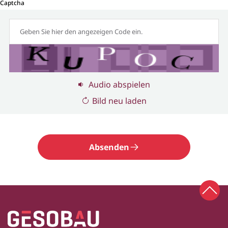
Captcha
Audio abspielen
Bild neu laden
Absenden
Zum 
Zur Startseite
Fußbereich