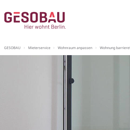
Zur Startseite
Sie befinden sich hier:
GESOBAU
Mieterservice
Wohnraum anpassen
Wohnung barriere
ZUM HAUPTINHALT SPRINGEN