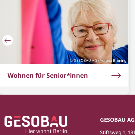
GESOBAU AG / Verena Brüning
Wohnen für Senior*innen
Zur Startseite
Fußbereich
GESOBAU AG
Stiftsweg 1, 13