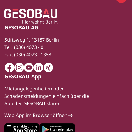
Zur Startseite
Fußbereich
GESOBAU AG
Stiftsweg 1, 13187 Berlin
Tel.
(030) 4073 - 0
Fax.
(030) 4073 - 1358
Facebook
Instagram
Youtube
LinkedIn
Xing
GESOBAU-App
Mietangelegenheiten oder
Schadensmeldungen einfach über die
App der GESOBAU klären.
Web-App im Browser öffnen