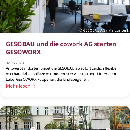
GESOBAU AG / Marcus Lenk
GESOBAU und die cowork AG starten
GESOWORX
02.05.2023
An zwei Standorten bietet die GESOBAU ab sofort zeitlich flexibel
mietbare Arbeitsplätze mit modernster Ausstattung: Unter dem
Label GESOWORX kooperiert die landeseigene
Wohnungsbaugesellschaft mit dem Aachener Unternehmen, das
Mehr lesen
sich seit 2011 auf die Entwicklung und den Betrieb von Coworking
Spaces in ganz Deutschland spezialisiert hat. Die Coworking Spaces
befinden sich in der Weißenseer Langhansstraße sowie in der
Pankower Mühlenstraße in zwei jüngst fertiggestellten
Neubauprojekten der GESOBAU.