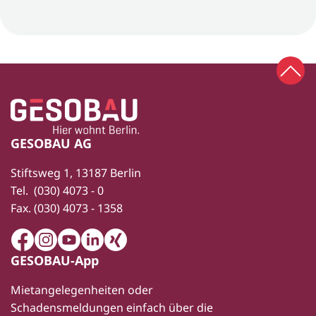
Zum 
Zur Startseite
Fußbereich
GESOBAU AG
Stiftsweg 1, 13187 Berlin
Tel.
(030) 4073 - 0
Fax.
(030) 4073 - 1358
Facebook
Instagram
Youtube
LinkedIn
Xing
GESOBAU-App
Mietangelegenheiten oder
Schadensmeldungen einfach über die