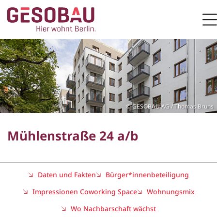
Zur Startseite
M
ZUM HAUPTINHALT SPRINGEN
GESOBAU AG / Thomas Bruns
Mühlenstraße 24 a/b
Daten und Fakten
Bürger*innenbeteiligung
Impressionen Coworking Space
Wohnungsmix
Wo Nachbarschaft wächst