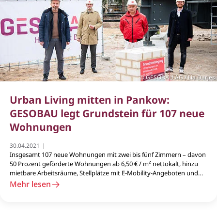
GESOBAU AG / Lia Darjes
Urban Living mitten in Pankow:
GESOBAU legt Grundstein für 107 neue
Wohnungen
30.04.2021
Insgesamt 107 neue Wohnungen mit zwei bis fünf Zimmern – davon
50 Prozent geförderte Wohnungen ab 6,50 € / m² nettokalt, hinzu
mietbare Arbeitsräume, Stellplätze mit E-Mobility-Angeboten und
Gemeinschaftsgärten: Die GESOBAU errichtet mit dem neuen
Mehr lesen
Mehrfamilienhaus in der Mühlenstraße 24 A/B einen weiteren
Baustein für bezahlbares generationenübergreifendes Wohnen
mitten in Pankow.