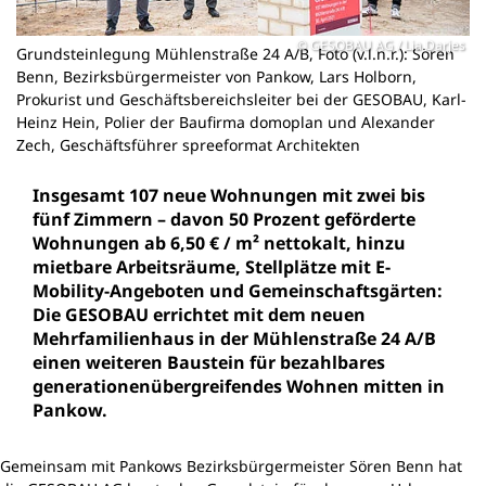
GESOBAU AG / Lia Darjes
Grundsteinlegung Mühlenstraße 24 A/B, Foto (v.l.n.r.): Sören
Benn, Bezirksbürgermeister von Pankow, Lars Holborn,
Prokurist und Geschäftsbereichsleiter bei der GESOBAU, Karl-
Heinz Hein, Polier der Baufirma domoplan und Alexander
Zech, Geschäftsführer spreeformat Architekten
Insgesamt 107 neue Wohnungen mit zwei bis
fünf Zimmern – davon 50 Prozent geförderte
Wohnungen ab 6,50 € / m² nettokalt, hinzu
mietbare Arbeitsräume, Stellplätze mit E-
Mobility-Angeboten und Gemeinschaftsgärten:
Die GESOBAU errichtet mit dem neuen
Mehrfamilienhaus in der Mühlenstraße 24 A/B
einen weiteren Baustein für bezahlbares
generationenübergreifendes Wohnen mitten in
Pankow.
Gemeinsam mit Pankows Bezirksbürgermeister Sören Benn hat