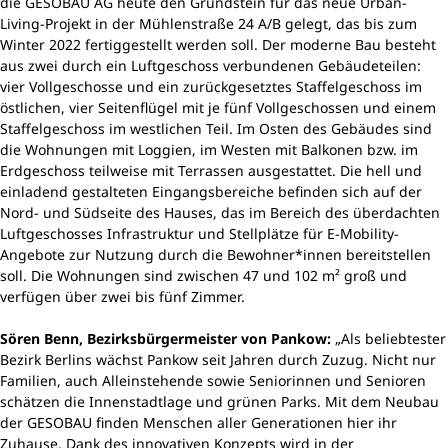
die GESOBAU AG heute den Grundstein für das neue Urban-
Living-Projekt in der Mühlenstraße 24 A/B gelegt, das bis zum
Winter 2022 fertiggestellt werden soll. Der moderne Bau besteht
aus zwei durch ein Luftgeschoss verbundenen Gebäudeteilen:
vier Vollgeschosse und ein zurückgesetztes Staffelgeschoss im
östlichen, vier Seitenflügel mit je fünf Vollgeschossen und einem
Staffelgeschoss im westlichen Teil. Im Osten des Gebäudes sind
die Wohnungen mit Loggien, im Westen mit Balkonen bzw. im
Erdgeschoss teilweise mit Terrassen ausgestattet. Die hell und
einladend gestalteten Eingangsbereiche befinden sich auf der
Nord- und Südseite des Hauses, das im Bereich des überdachten
Luftgeschosses Infrastruktur und Stellplätze für E-Mobility-
Angebote zur Nutzung durch die Bewohner*innen bereitstellen
soll. Die Wohnungen sind zwischen 47 und 102 m² groß und
verfügen über zwei bis fünf Zimmer.
Sören Benn, Bezirksbürgermeister von Pankow:
„Als beliebtester
Bezirk Berlins wächst Pankow seit Jahren durch Zuzug. Nicht nur
Familien, auch Alleinstehende sowie Seniorinnen und Senioren
schätzen die Innenstadtlage und grünen Parks. Mit dem Neubau
der GESOBAU finden Menschen aller Generationen hier ihr
Zuhause. Dank des innovativen Konzepts wird in der