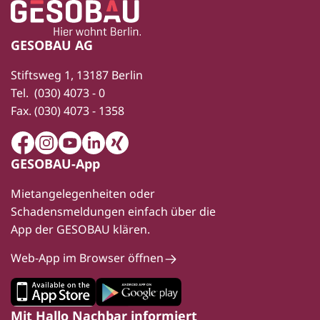
Fußbereich
GESOBAU AG
Stiftsweg 1, 13187 Berlin
Tel.
(030) 4073 - 0
Fax.
(030) 4073 - 1358
Facebook
Instagram
Youtube
LinkedIn
Xing
GESOBAU-App
Mietangelegenheiten oder
Schadensmeldungen einfach über die
App der GESOBAU klären.
Web-App im Browser öffnen
Mit Hallo Nachbar informiert