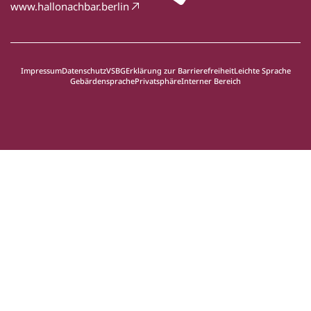
www.hallonachbar.berlin
Impressum
Datenschutz
VSBG
Erklärung zur Barrierefreiheit
Leichte Sprache
Gebärdensprache
Privatsphäre
Interner Bereich