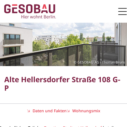
Zur Startseite
M
ZUM HAUPTINHALT SPRINGEN
GESOBAU AG / Thomas Bruns
Alte Hellersdorfer Straße 108 G-
P
Daten und Fakten
Wohnungsmix