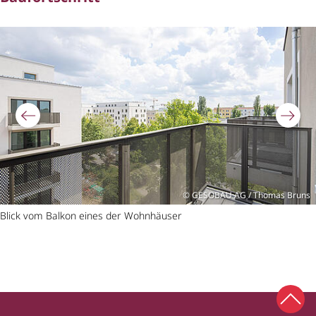
Bildergalerie überspringen
GESOBAU AG / Thomas Bruns
Blick vom Balkon eines der Wohnhäuser
Zum 