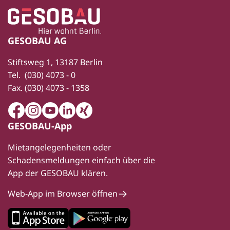
Zur Startseite
Fußbereich
GESOBAU AG
Stiftsweg 1, 13187 Berlin
Tel.
(030) 4073 - 0
Fax.
(030) 4073 - 1358
Facebook
Instagram
Youtube
LinkedIn
Xing
GESOBAU-App
Mietangelegenheiten oder
Schadensmeldungen einfach über die
App der GESOBAU klären.
Web-App im Browser öffnen