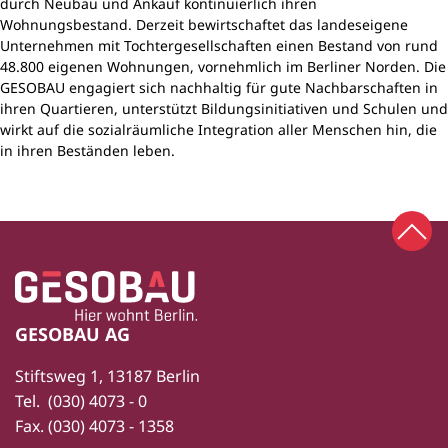
durch Neubau und Ankauf kontinuierlich ihren
Wohnungsbestand. Derzeit bewirtschaftet das landeseigene
Unternehmen mit Tochtergesellschaften einen Bestand von rund
48.800 eigenen Wohnungen, vornehmlich im Berliner Norden. Die
GESOBAU engagiert sich nachhaltig für gute Nachbarschaften in
ihren Quartieren, unterstützt Bildungsinitiativen und Schulen und
wirkt auf die sozialräumliche Integration aller Menschen hin, die
in ihren Beständen leben.
Zum 
Zur Startseite
Fußbereich
GESOBAU AG
Stiftsweg 1, 13187 Berlin
Tel.
(030) 4073 - 0
Fax.
(030) 4073 - 1358