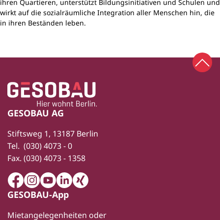
ihren Quartieren, unterstützt Bildungsinitiativen und Schulen und
wirkt auf die sozialräumliche Integration aller Menschen hin, die
in ihren Beständen leben.
Zum 
Zur Startseite
Fußbereich
GESOBAU AG
Stiftsweg 1, 13187 Berlin
Tel.
(030) 4073 - 0
Fax.
(030) 4073 - 1358
Facebook
Instagram
Youtube
LinkedIn
Xing
GESOBAU-App
Mietangelegenheiten oder