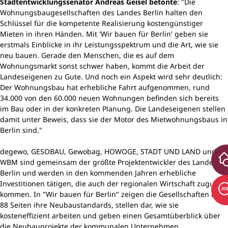
Stadtentwicklungssenator Andreas Geisel betonte
: "Die
Wohnungsbaugesellschaften des Landes Berlin halten den
Schlüssel für die kompetente Realisierung kostengünstiger
Mieten in ihren Händen. Mit 'Wir bauen für Berlin' geben sie
erstmals Einblicke in ihr Leistungsspektrum und die Art, wie sie
neu bauen. Gerade den Menschen, die es auf dem
Wohnungsmarkt sonst schwer haben, kommt die Arbeit der
Landeseigenen zu Gute. Und noch ein Aspekt wird sehr deutlich:
Der Wohnungsbau hat erhebliche Fahrt aufgenommen, rund
34.000 von den 60.000 neuen Wohnungen befinden sich bereits
im Bau oder in der konkreten Planung. Die Landeseigenen stellen
damit unter Beweis, dass sie der Motor des Mietwohnungsbaus in
Berlin sind."
degewo, GESOBAU, Gewobag, HOWOGE, STADT UND LAND und
WBM sind gemeinsam der größte Projektentwickler des Landes
Berlin und werden in den kommenden Jahren erhebliche
Investitionen tätigen, die auch der regionalen Wirtschaft zugute
kommen. In "Wir bauen für Berlin" zeigen die Gesellschaften auf
88 Seiten ihre Neubaustandards, stellen dar, wie sie
kosteneffizient arbeiten und geben einen Gesamtüberblick über
die Neubauprojekte der kommunalen Unternehmen.