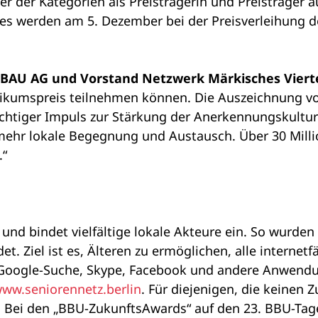
er der Kategorien als Preisträgerin und Preisträger
ses werden am 5. Dezember bei der Preisverleihung 
OBAU AG und Vorstand Netzwerk Märkisches Viert
likumspreis teilnehmen können. Die Auszeichnung v
chtiger Impuls zur Stärkung der Anerkennungskultur 
mehr lokale Begegnung und Austausch. Über 30 Milli
.“
 und bindet vielfältige lokale Akteure ein. So wurd
det. Ziel ist es, Älteren zu ermöglichen, alle intern
l, Google-Suche, Skype, Facebook und andere Anwen
ww.seniorennetz.berlin
. Für diejenigen, die keinen
n. Bei den „BBU-ZukunftsAwards“ auf den 23. BBU-Tag