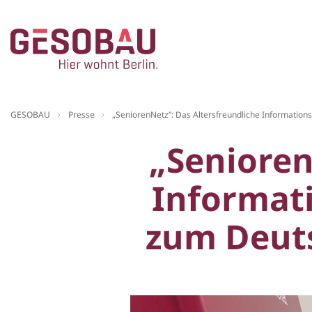
Zur Startseite
GESOBAU
Presse
„SeniorenNetz“: Das Altersfreundliche Informatio
ZUM HAUPTINHALT SPRINGEN
„Senioren
Informati
zum Deut