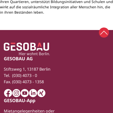
ihren Quartieren, unterstützt Bildungsinitiativen und Schulen und
wirkt auf die sozialräumliche Integration aller Menschen hin, die
in ihren Beständen leben.
Zum 
Zur Startseite
Fußbereich
GESOBAU AG
Stiftsweg 1, 13187 Berlin
Tel.
(030) 4073 - 0
Fax.
(030) 4073 - 1358
Facebook
Instagram
Youtube
LinkedIn
Xing
GESOBAU-App
Mietangelegenheiten oder