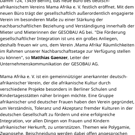
Damm 124, 13439 Berlin), das neue Büro des deutsch-
afrikanischem Vereins Mama Afrika e. V. festlich eröffnet. Mit dem
neuen Büro trägt der gesellschaftlich außerordentlich engagierte
Verein im besonderen Maße zu einer Stärkung der
nachbarschaftlichen Beziehung und Verständigung innerhalb der
Mieter und Mieterinnen der GESOBAU AG bei. "Die Förderung
gesellschaftlicher Integration ist uns ein großes Anliegen,
deshalb freuen wir uns, dem Verein ‚Mama Afrika' Räumlichkeiten
im Rahmen unserer Nachbarschaftsetage zur Verfügung stellen
zu können", so
Matthias Gaenzer
, Leiter der
Unternehmenskommunikation der GESOBAU AG.
Mama Afrika e. V. ist ein gemeinnütziger anerkannter deutsch-
afrikanischer Verein, der die afrikanische Kultur durch
verschiedene Projekte besonders in Berliner Schulen und
Kindertagesstätten näher bringen möchte. Eine Gruppe
afrikanischer und deutscher Frauen haben den Verein gegründet,
um Verständnis, Toleranz und Akzeptanz fremder Kulturen in der
deutschen Gesellschaft zu fördern und eine erfolgreiche
Integration, vor allen Dingen von Frauen und Kindern
afrikanischer Herkunft, zu unterstützen. Themen wie Polygamie,
Zwangsehe, Beischneidung werden dabei offen angesprochen