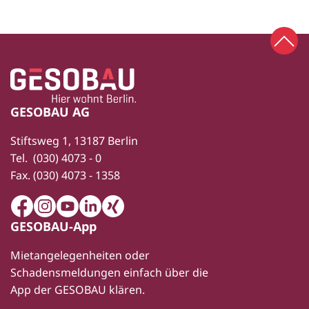
Zum 
Zur Startseite
Fußbereich
GESOBAU AG
Stiftsweg 1, 13187 Berlin
Tel.
(030) 4073 - 0
Fax.
(030) 4073 - 1358
Facebook
Instagram
Youtube
LinkedIn
Xing
GESOBAU-App
Mietangelegenheiten oder
Schadensmeldungen einfach über die
App der GESOBAU klären.