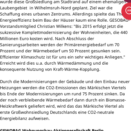
wurde diese Großsiedlung am Stadtrand auf einem ehemaligen
Laubengebiet in Wilhelmsruh-Nord geplant. Ziel war die
Schaffung eines urbanen Zentrums. Allerdings spielte das Thema
Energieeffizienz beim Bau der Häuser kaum eine Rolle. GESOBAU-
Vorstandsmitglied Christian Wilkens: "Bis 2015 erfolgt jetzt die
sukzessive Komplettmodernisierung der Wohneinheiten, die 440
Millionen Euro kosten wird. Nach Abschluss der
Sanierungsarbeiten werden der Primärenergiebedarf um 70
Prozent und der Wärmebedarf um 50 Prozent gesunken sein.
Effizienter Klimaschutz ist für uns ein sehr wichtiges Anliegen."
Erreicht wird dies u.a. durch Wärmedämmung und die
konsequente Nutzung von Kraft-Wärme-Kopplung.
Durch die Modernisierungen der Gebäude und den Einbau neuer
Heizungen werden die CO2-Emissionen des Märkischen Viertels
bis Ende der Modernisierungen um rund 75 Prozent sinken. Da
der noch verbleibende Wärmebedarf dann durch ein Biomasse-
Heizkraftwerk geliefert wird, wird das das Märkische Viertel als
erste Großwohnsiedlung Deutschlands eine CO2-neutrale
Energiebilanz aufweisen.
GEWOBAG Wohnungsbau-Aktiengesellschaft Berlin