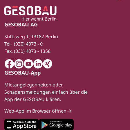
Zur Startseite
Fußbereich
GESOBAU AG
Stiftsweg 1, 13187 Berlin
Tel.
(030) 4073 - 0
Fax.
(030) 4073 - 1358
Facebook
Instagram
Youtube
LinkedIn
Xing
GESOBAU-App
Mietangelegenheiten oder
Schadensmeldungen einfach über die
App der GESOBAU klären.
Web-App im Browser öffnen