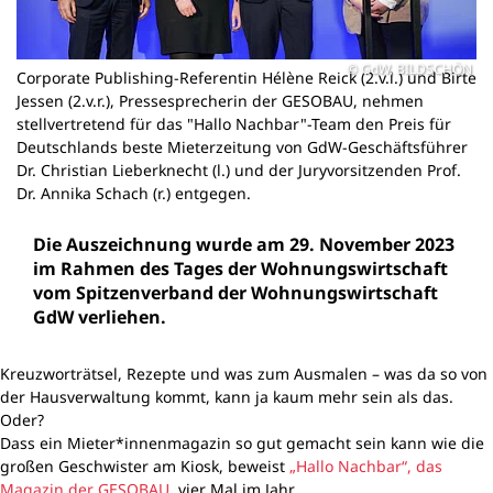
GdW, BILDSCHÖN
Corporate Publishing-Referentin Hélène Reick (2.v.l.) und Birte
Jessen (2.v.r.), Pressesprecherin der GESOBAU, nehmen
stellvertretend für das "Hallo Nachbar"-Team den Preis für
Deutschlands beste Mieterzeitung von GdW-Geschäftsführer
Dr. Christian Lieberknecht (l.) und der Juryvorsitzenden Prof.
Dr. Annika Schach (r.) entgegen.
Die Auszeichnung wurde am 29. November 2023
im Rahmen des Tages der Wohnungswirtschaft
vom Spitzenverband der Wohnungswirtschaft
GdW verliehen.
Kreuzworträtsel, Rezepte und was zum Ausmalen – was da so von
der Hausverwaltung kommt, kann ja kaum mehr sein als das.
Oder?
Dass ein Mieter*innenmagazin so gut gemacht sein kann wie die
großen Geschwister am Kiosk, beweist
„
Hallo Nachbar“, das
Magazin der GESOBAU
, vier Mal im Jahr.