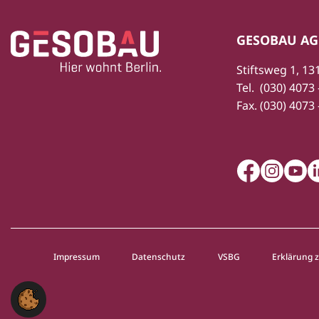
Zur Startseite
Fußbereich
GESOBAU AG
Stiftsweg 1, 13
Tel.
(030) 4073 
Fax.
(030) 4073 
Facebook
Instagra
Youtu
L
Impressum
Datenschutz
VSBG
Erklärung z