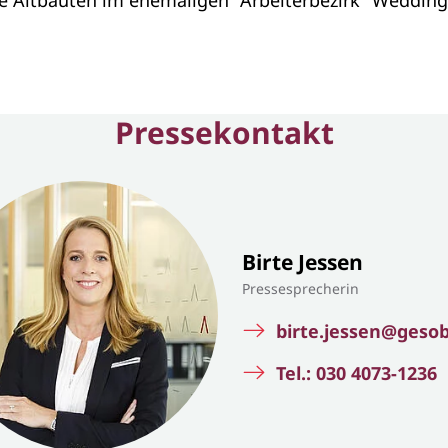
 Altbauten im ehemaligen "Arbeiterbezirk" Wedding
Pressekontakt
Birte Jessen
Pressesprecherin
birte.jessen@geso
Tel.: 030 4073-1236