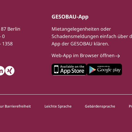
GESOBAU-App
187 Berlin
Mietangelegenheiten oder
- 0
Schadensmeldungen einfach über d
- 1358
App der GESOBAU klären.
Web-App im Browser öffnen
m
be
inkedIn
Xing
ur Barrierefreiheit
Leichte Sprache
Gebärdensprache
P