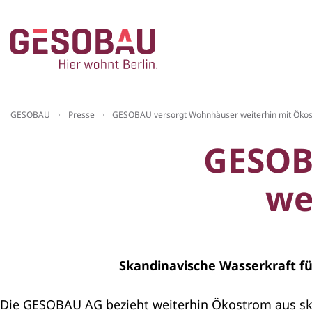
Zur Startseite
GESOBAU
Presse
GESOBAU versorgt Wohnhäuser weiterhin mit Öko
ZUM HAUPTINHALT SPRINGEN
GESOB
we
Skandinavische Wasserkraft 
Die GESOBAU AG bezieht weiterhin Ökostrom aus ska