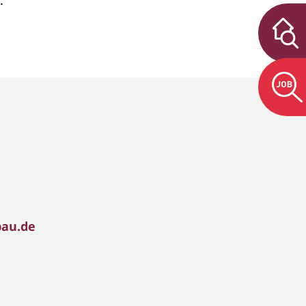
.
bau.de