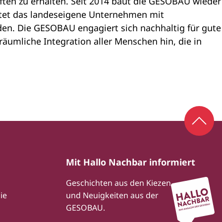
ten zu erhalten. Seit 2014 baut die GESOBAU wieder
ftet das landeseigene Unternehmen mit
en. Die GESOBAU engagiert sich nachhaltig für gute
räumliche Integration aller Menschen hin, die in
Zum S
Mit Hallo Nachbar informiert
Geschichten aus den Kiezen
ie
und Neuigkeiten aus der
GESOBAU.