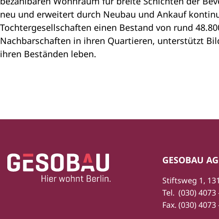
bezahlbaren Wohnraum für breite Schichten der Bevö
neu und erweitert durch Neubau und Ankauf kontinu
Tochtergesellschaften einen Bestand von rund 48.8
Nachbarschaften in ihren Quartieren, unterstützt Bil
ihren Beständen leben.
Zur Startseite
Fußbereich
GESOBAU AG
Stiftsweg 1, 13
Tel.
(030) 4073 
Fax.
(030) 4073 