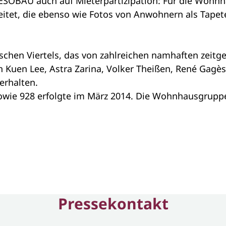
GESOBAU auch auf Mieterpartizipation: Für die Woh
eitet, die ebenso wie Fotos von Anwohnern als Tape
schen Viertels, das von zahlreichen namhaften zeit
 Kuen Lee, Astra Zarina, Volker Theißen, René Gagès 
erhalten.
ie 928 erfolgte im März 2014. Die Wohnhausgruppe 
Pressekontakt