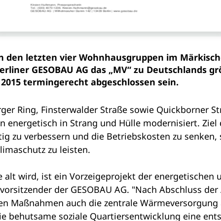
in den letzten vier Wohnhausgruppen im Märkisch
Berliner GESOBAU AG das „MV“ zu Deutschlands gr
2015 termingerecht abgeschlossen sein.
er Ring, Finsterwalder Straße sowie Quickborner St
energetisch in Strang und Hülle modernisiert. Ziel 
g zu verbessern und die Betriebskosten zu senken,
imaschutz zu leisten.
 alt wird, ist ein Vorzeigeprojekt der energetische
dsvorsitzender der GESOBAU AG. "Nach Abschluss der 
eren Maßnahmen auch die zentrale Wärmeversorgung 
die behutsame soziale Quartiersentwicklung eine ent