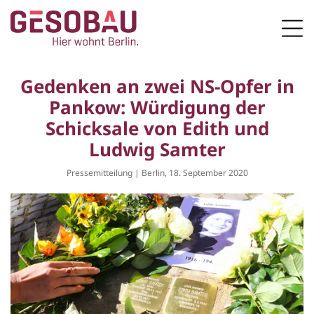
Zur Startseite
Men
ZUM HAUPTINHALT SPRINGEN
Gedenken an zwei NS-Opfer in
Pankow: Würdigung der
Schicksale von Edith und
Ludwig Samter
Pressemitteilung | Berlin, 18. September 2020