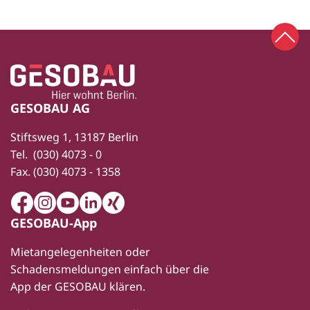
Zum 
Zur Startseite
Fußbereich
GESOBAU AG
Stiftsweg 1, 13187 Berlin
Tel.
(030) 4073 - 0
Fax.
(030) 4073 - 1358
Facebook
Instagram
Youtube
LinkedIn
Xing
GESOBAU-App
Mietangelegenheiten oder
Schadensmeldungen einfach über die
App der GESOBAU klären.