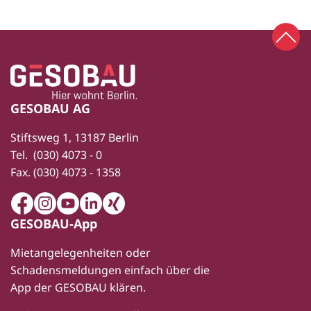
Zum 
Zur Startseite
Fußbereich
GESOBAU AG
Stiftsweg 1, 13187 Berlin
Tel.
(030) 4073 - 0
Fax.
(030) 4073 - 1358
Facebook
Instagram
Youtube
LinkedIn
Xing
GESOBAU-App
Mietangelegenheiten oder
Schadensmeldungen einfach über die
App der GESOBAU klären.