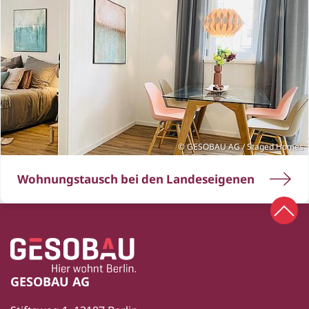
GESOBAU AG / Staged Homes
Wohnungstausch bei den Landeseigenen
Zum 
Zur Startseite
Fußbereich
GESOBAU AG