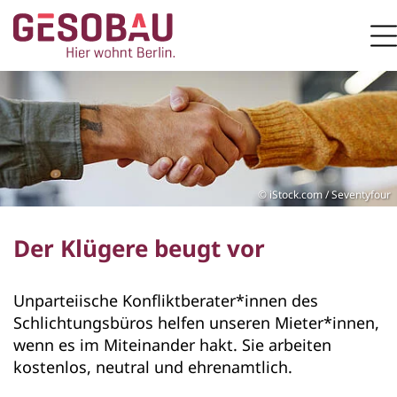
Zur Startseite
M
ZUM HAUPTINHALT SPRINGEN
iStock.com / Seventyfour
Der Klügere beugt vor
Unparteiische Konfliktberater*innen des
Schlichtungsbüros helfen unseren Mieter*innen,
wenn es im Miteinander hakt. Sie arbeiten
kostenlos, neutral und ehrenamtlich.