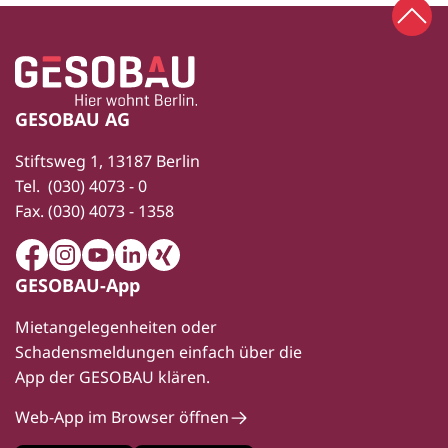
Zum 
Zur Startseite
Fußbereich
GESOBAU AG
Stiftsweg 1, 13187 Berlin
Tel.
(030) 4073 - 0
Fax.
(030) 4073 - 1358
Facebook
Instagram
Youtube
LinkedIn
Xing
GESOBAU-App
Mietangelegenheiten oder
Schadensmeldungen einfach über die
App der GESOBAU klären.
Web-App im Browser öffnen