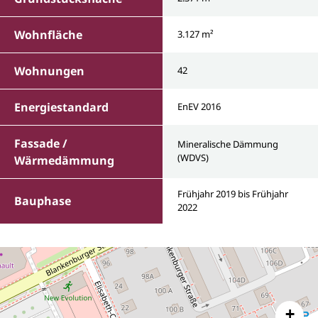
Wohnfläche
3.127 m²
Wohnungen
42
Energiestandard
EnEV 2016
Fassade /
Mineralische Dämmung
(WDVS)
Wärmedämmung
Frühjahr 2019 bis Frühjahr
Bauphase
2022
+