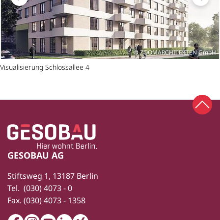
ZOOMARCHITEKTEN GmbH
Visualisierung Schlossallee 4
Zum 
Zur Startseite
Fußbereich
GESOBAU AG
Stiftsweg 1, 13187 Berlin
Tel.
(030) 4073 - 0
Fax.
(030) 4073 - 1358