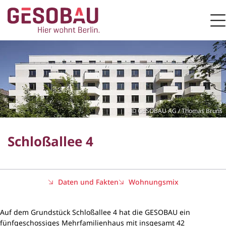
Zur Startseite
M
ZUM HAUPTINHALT SPRINGEN
GESOBAU AG / Thomas Bruns
Schloßallee 4
Daten und Fakten
Wohnungsmix
Auf dem Grundstück Schloßallee 4 hat die GESOBAU ein
fünfgeschossiges Mehrfamilienhaus mit insgesamt 42