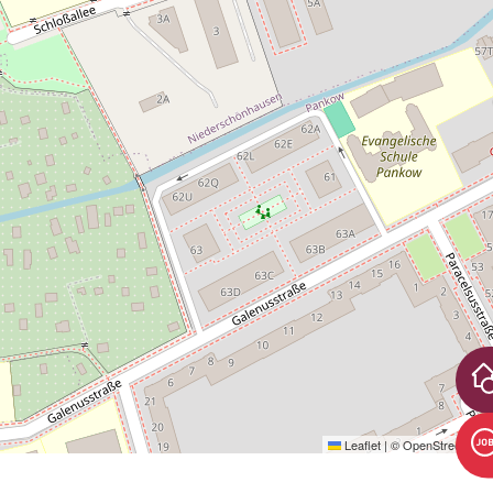
Leaflet
|
©
OpenStreetMap