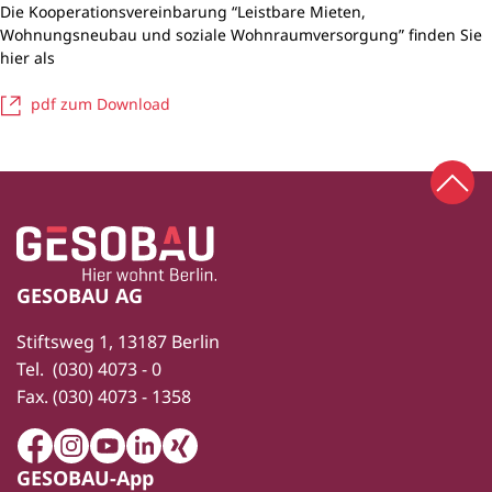
Die Kooperationsvereinbarung “Leistbare Mieten,
Wohnungsneubau und soziale Wohnraumversorgung” finden Sie
hier als
pdf zum Download
Zum 
Zur Startseite
Fußbereich
GESOBAU AG
Stiftsweg 1, 13187 Berlin
Tel.
(030) 4073 - 0
Fax.
(030) 4073 - 1358
Facebook
Instagram
Youtube
LinkedIn
Xing
GESOBAU-App