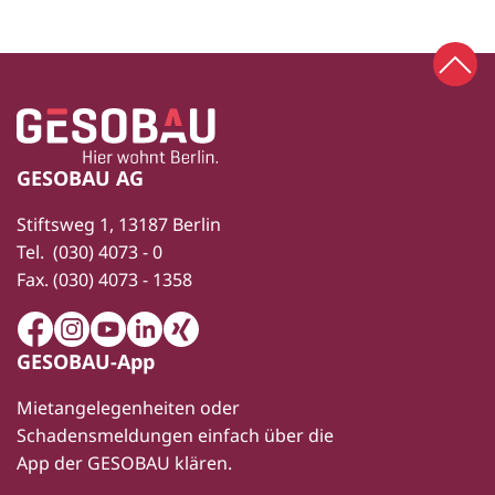
Zum 
Zur Startseite
Fußbereich
GESOBAU AG
Stiftsweg 1, 13187 Berlin
Tel.
(030) 4073 - 0
Fax.
(030) 4073 - 1358
Facebook
Instagram
Youtube
LinkedIn
Xing
GESOBAU-App
Mietangelegenheiten oder
Schadensmeldungen einfach über die
App der GESOBAU klären.