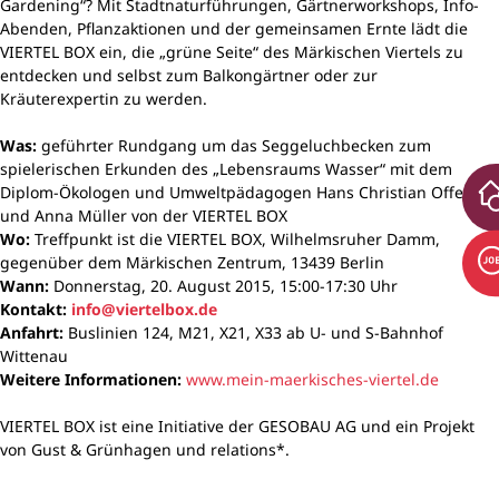
Gardening“? Mit Stadtnaturführungen, Gärtnerworkshops, Info-
Abenden, Pflanzaktionen und der gemeinsamen Ernte lädt die
VIERTEL BOX ein, die „grüne Seite“ des Märkischen Viertels zu
entdecken und selbst zum Balkongärtner oder zur
Kräuterexpertin zu werden.
Was:
geführter Rundgang um das Seggeluchbecken zum
spielerischen Erkunden des „Lebensraums Wasser“ mit dem
Diplom-Ökologen und Umweltpädagogen Hans Christian Offer
und Anna Müller von der VIERTEL BOX
Wo:
Treffpunkt ist die VIERTEL BOX, Wilhelmsruher Damm,
gegenüber dem Märkischen Zentrum, 13439 Berlin
Wann:
Donnerstag, 20. August 2015, 15:00-17:30 Uhr
Kontakt:
info@viertelbox.de
Anfahrt:
Buslinien 124, M21, X21, X33 ab U- und S-Bahnhof
Wittenau
Weitere Informationen:
www.mein-maerkisches-viertel.de
VIERTEL BOX ist eine Initiative der GESOBAU AG und ein Projekt
von Gust & Grünhagen und relations*.