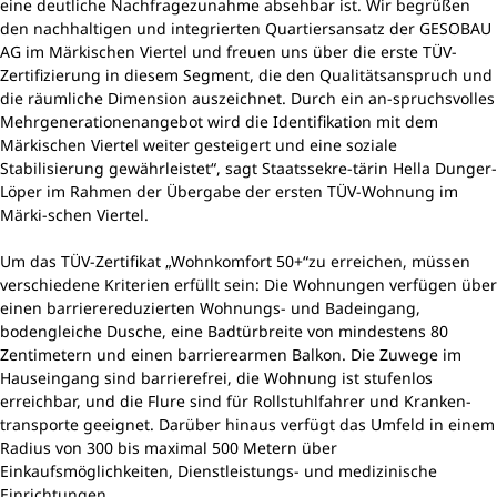
eine deutliche Nachfragezunahme absehbar ist. Wir begrüßen
den nachhaltigen und integrierten Quartiersansatz der GESOBAU
AG im Märkischen Viertel und freuen uns über die erste TÜV-
Zertifizierung in diesem Segment, die den Qualitätsanspruch und
die räumliche Dimension auszeichnet. Durch ein an-spruchsvolles
Mehrgenerationenangebot wird die Identifikation mit dem
Märkischen Viertel weiter gesteigert und eine soziale
Stabilisierung gewährleistet“, sagt Staatssekre-tärin Hella Dunger-
Löper im Rahmen der Übergabe der ersten TÜV-Wohnung im
Märki-schen Viertel.
Um das TÜV-Zertifikat „Wohnkomfort 50+“zu erreichen, müssen
verschiedene Kriterien erfüllt sein: Die Wohnungen verfügen über
einen barrierereduzierten Wohnungs- und Badeingang,
bodengleiche Dusche, eine Badtürbreite von mindestens 80
Zentimetern und einen barrierearmen Balkon. Die Zuwege im
Hauseingang sind barrierefrei, die Wohnung ist stufenlos
erreichbar, und die Flure sind für Rollstuhlfahrer und Kranken-
transporte geeignet. Darüber hinaus verfügt das Umfeld in einem
Radius von 300 bis maximal 500 Metern über
Einkaufsmöglichkeiten, Dienstleistungs- und medizinische
Einrichtungen.