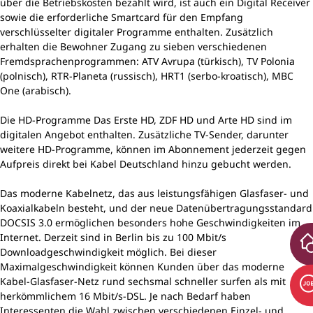
über die Betriebskosten bezahlt wird, ist auch ein Digital Receiver
sowie die erforderliche Smartcard für den Empfang
verschlüsselter digitaler Programme enthalten. Zusätzlich
erhalten die Bewohner Zugang zu sieben verschiedenen
Fremdsprachenprogrammen: ATV Avrupa (türkisch), TV Polonia
(polnisch), RTR-Planeta (russisch), HRT1 (serbo-kroatisch), MBC
One (arabisch).
Die HD-Programme Das Erste HD, ZDF HD und Arte HD sind im
digitalen Angebot enthalten. Zusätzliche TV-Sender, darunter
weitere HD-Programme, können im Abonnement jederzeit gegen
Aufpreis direkt bei Kabel Deutschland hinzu gebucht werden.
Das moderne Kabelnetz, das aus leistungsfähigen Glasfaser- und
Koaxialkabeln besteht, und der neue Datenübertragungsstandard
DOCSIS 3.0 ermöglichen besonders hohe Geschwindigkeiten im
Internet. Derzeit sind in Berlin bis zu 100 Mbit/s
Downloadgeschwindigkeit möglich. Bei dieser
Maximalgeschwindigkeit können Kunden über das moderne
Kabel-Glasfaser-Netz rund sechsmal schneller surfen als mit
herkömmlichem 16 Mbit/s-DSL. Je nach Bedarf haben
Interessenten die Wahl zwischen verschiedenen Einzel- und