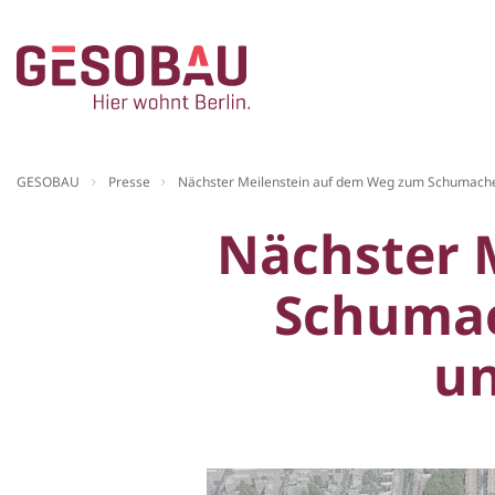
Zur Startseite
GESOBAU
Presse
Nächster Meilenstein auf dem Weg zum Schumache
ZUM HAUPTINHALT SPRINGEN
Nächster 
Schumac
un