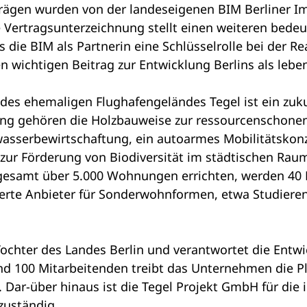
trägen wurden von der landeseigenen BIM Berliner
 Vertragsunterzeichnung stellt einen weiteren bede
ss die BIM als Partnerin eine Schlüsselrolle bei der 
n wichtigen Beitrag zur Entwicklung Berlins als leb
es ehemaligen Flughafengeländes Tegel ist ein zuku
lung gehören die Holzbauweise zur ressourcenschon
asserbewirtschaftung, ein autoarmes Mobilitätskonz
ur Förderung von Biodiversität im städtischen Rau
sgesamt über 5.000 Wohnungen errichten, werden 4
erte Anbieter für Sonderwohnformen, etwa Studier
Tochter des Landes Berlin und verantwortet die Ent
nd 100 Mitarbeitenden treibt das Unternehmen die P
 Dar-über hinaus ist die Tegel Projekt GmbH für die 
zuständig.