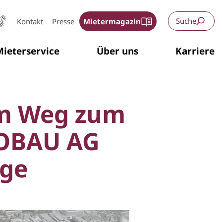
Suche
Kontakt
Presse
Mietermagazin
ieterservice
Über uns
Karriere
em Weg zum
SOBAU AG
äge