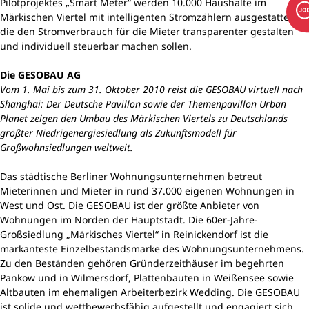
Pilotprojektes „Smart Meter“ werden 10.000 Haushalte im
Märkischen Viertel mit intelligenten Stromzählern ausgestattet,
die den Stromverbrauch für die Mieter transparenter gestalten
und individuell steuerbar machen sollen.
Die GESOBAU AG
Vom 1. Mai bis zum 31. Oktober 2010 reist die GESOBAU virtuell nach
Shanghai: Der Deutsche Pavillon sowie der Themenpavillon Urban
Planet zeigen den Umbau des Märkischen Viertels zu Deutschlands
größter Niedrigenergiesiedlung als Zukunftsmodell für
Großwohnsiedlungen weltweit.
Das städtische Berliner Wohnungsunternehmen betreut
Mieterinnen und Mieter in rund 37.000 eigenen Wohnungen in
West und Ost. Die GESOBAU ist der größte Anbieter von
Wohnungen im Norden der Hauptstadt. Die 60er-Jahre-
Großsiedlung „Märkisches Viertel“ in Reinickendorf ist die
markanteste Einzelbestandsmarke des Wohnungsunternehmens.
Zu den Beständen gehören Gründerzeithäuser im begehrten
Pankow und in Wilmersdorf, Plattenbauten in Weißensee sowie
Altbauten im ehemaligen Arbeiterbezirk Wedding. Die GESOBAU
ist solide und wettbewerbsfähig aufgestellt und engagiert sich