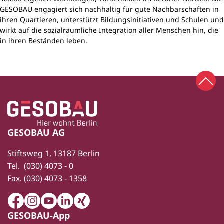
GESOBAU engagiert sich nachhaltig für gute Nachbarschaften in
ihren Quartieren, unterstützt Bildungsinitiativen und Schulen und
wirkt auf die sozialräumliche Integration aller Menschen hin, die
in ihren Beständen leben.
Zum 
Zur Startseite
Fußbereich
GESOBAU AG
Stiftsweg 1, 13187 Berlin
Tel.
(030) 4073 - 0
Fax.
(030) 4073 - 1358
Facebook
Instagram
Youtube
LinkedIn
Xing
GESOBAU-App