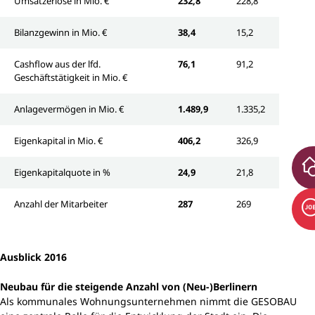
Umsatzerlöse in Mio. €
232,8
228,8
Bilanzgewinn in Mio. €
38,4
15,2
Cashflow aus der lfd.
76,1
91,2
Geschäftstätigkeit in Mio. €
Anlagevermögen in Mio. €
1.489,9
1.335,2
Eigenkapital in Mio. €
406,2
326,9
Eigenkapitalquote in %
24,9
21,8
Anzahl der Mitarbeiter
287
269
Ausblick 2016
Neubau für die steigende Anzahl von (Neu-)Berlinern
Als kommunales Wohnungsunternehmen nimmt die GESOBAU