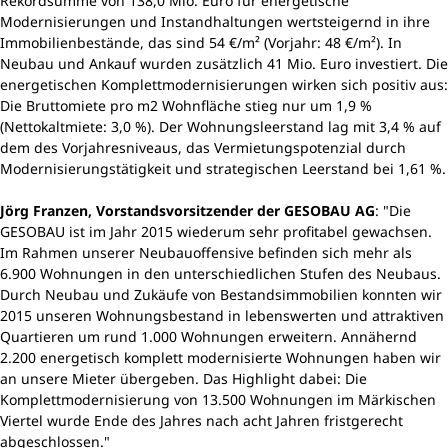
Rekordsumme von 138,0 Mio. Euro für energetische
Modernisierungen und Instandhaltungen wertsteigernd in ihre
Immobilienbestände, das sind 54 €/m² (Vorjahr: 48 €/m²). In
Neubau und Ankauf wurden zusätzlich 41 Mio. Euro investiert. Die
energetischen Komplettmodernisierungen wirken sich positiv aus:
Die Bruttomiete pro m2 Wohnfläche stieg nur um 1,9 %
(Nettokaltmiete: 3,0 %). Der Wohnungsleerstand lag mit 3,4 % auf
dem des Vorjahresniveaus, das Vermietungspotenzial durch
Modernisierungstätigkeit und strategischen Leerstand bei 1,61 %.
Jörg Franzen, Vorstandsvorsitzender der GESOBAU AG
: "Die
GESOBAU ist im Jahr 2015 wiederum sehr profitabel gewachsen.
Im Rahmen unserer Neubauoffensive befinden sich mehr als
6.900 Wohnungen in den unterschiedlichen Stufen des Neubaus.
Durch Neubau und Zukäufe von Bestandsimmobilien konnten wir
2015 unseren Wohnungsbestand in lebenswerten und attraktiven
Quartieren um rund 1.000 Wohnungen erweitern. Annähernd
2.200 energetisch komplett modernisierte Wohnungen haben wir
an unsere Mieter übergeben. Das Highlight dabei: Die
Komplettmodernisierung von 13.500 Wohnungen im Märkischen
Viertel wurde Ende des Jahres nach acht Jahren fristgerecht
abgeschlossen."