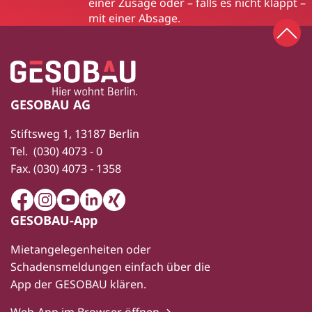
einer Zusage oder – falls es nicht klappt –
mit einer Absage.
Zum 
Zur Startseite
Fußbereich
GESOBAU AG
Stiftsweg 1, 13187 Berlin
Tel.
(030) 4073 - 0
Fax.
(030) 4073 - 1358
Facebook
Instagram
Youtube
LinkedIn
Xing
GESOBAU-App
Mietangelegenheiten oder
Schadensmeldungen einfach über die
App der GESOBAU klären.