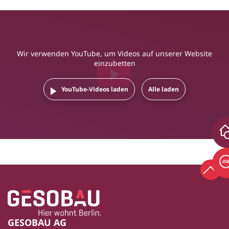
Wir verwenden YouTube, um Videos auf unserer Website
einzubetten
YouTube-Videos laden
Alle laden
Zum 
Zur Startseite
Fußbereich
GESOBAU AG