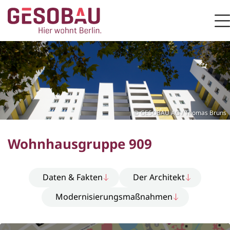
Zur Startseite
M
ZUM HAUPTINHALT SPRINGEN
GESOBAU AG / Thomas Bruns
Wohnhausgruppe 909
Daten & Fakten
Der Architekt
Modernisierungsmaßnahmen