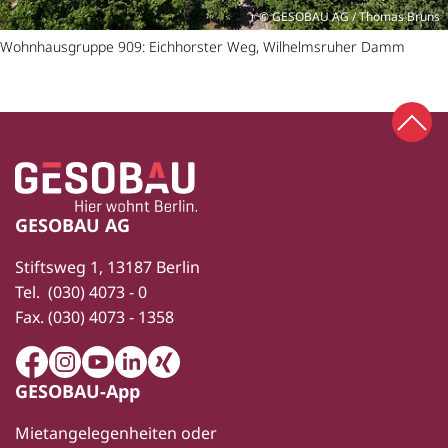
GESOBAU AG / Thomas Bruns
Wohnhausgruppe 909: Eichhorster Weg, Wilhelmsruher Damm
Zum 
Zur Startseite
Fußbereich
GESOBAU AG
Stiftsweg 1, 13187 Berlin
Tel.
(030) 4073 - 0
Fax.
(030) 4073 - 1358
Facebook
Instagram
Youtube
LinkedIn
Xing
GESOBAU-App
Mietangelegenheiten oder