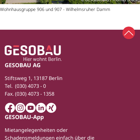
Wohnhausgruppe 906 und 907 - Wilhelmsruher Damm
Zum 
Zur Startseite
Fußbereich
GESOBAU AG
Stiftsweg 1, 13187 Berlin
Tel.
(030) 4073 - 0
Fax.
(030) 4073 - 1358
Facebook
Instagram
Youtube
LinkedIn
Xing
GESOBAU-App
Mietangelegenheiten oder
Schadensmeldungen einfach über die