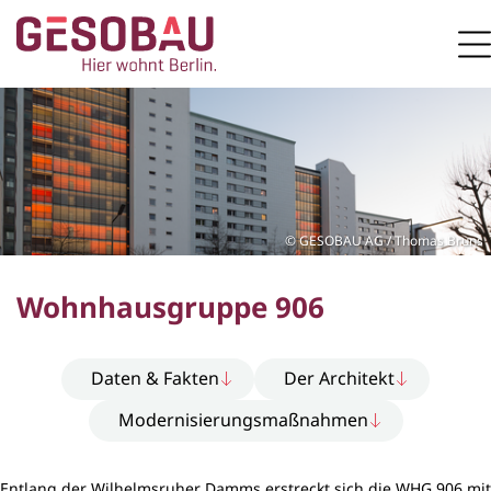
Zur Startseite
M
ZUM HAUPTINHALT SPRINGEN
GESOBAU AG / Thomas Bruns
Wohnhausgruppe 906
Daten & Fakten
Der Architekt
Modernisierungsmaßnahmen
Entlang der Wilhelmsruher Damms erstreckt sich die WHG 906 mit