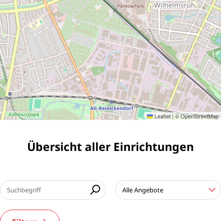
Leaflet
|
©
OpenStreetMap
Übersicht aller Einrichtungen
Suchbegriff
Themen