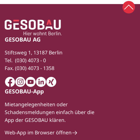
Zum 
Zur Startseite
Fußbereich
GESOBAU AG
Stiftsweg 1, 13187 Berlin
Tel.
(030) 4073 - 0
Fax.
(030) 4073 - 1358
Facebook
Instagram
Youtube
LinkedIn
Xing
GESOBAU-App
Mietangelegenheiten oder
Schadensmeldungen einfach über die
App der GESOBAU klären.
Web-App im Browser öffnen