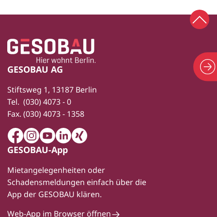
Zum 
Zur Startseite
Fußbereich
GESOBAU AG
Stiftsweg 1, 13187 Berlin
Tel.
(030) 4073 - 0
Fax.
(030) 4073 - 1358
Facebook
Instagram
Youtube
LinkedIn
Xing
GESOBAU-App
Mietangelegenheiten oder
Schadensmeldungen einfach über die
App der GESOBAU klären.
Web-App im Browser öffnen