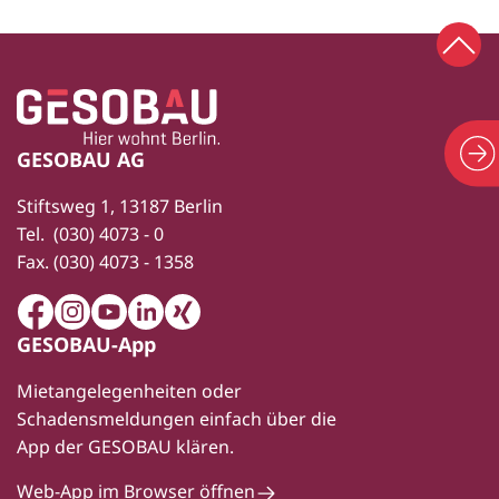
Zum 
Zur Startseite
Fußbereich
GESOBAU AG
Stiftsweg 1, 13187 Berlin
Tel.
(030) 4073 - 0
Fax.
(030) 4073 - 1358
Facebook
Instagram
Youtube
LinkedIn
Xing
GESOBAU-App
Mietangelegenheiten oder
Schadensmeldungen einfach über die
App der GESOBAU klären.
Web-App im Browser öffnen